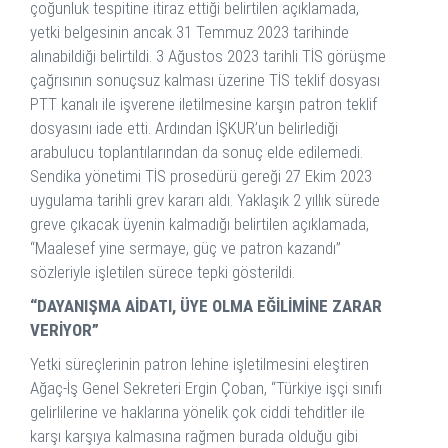
çoğunluk tespitine itiraz ettiği belirtilen açıklamada,
yetki belgesinin ancak 31 Temmuz 2023 tarihinde
alınabildiği belirtildi. 3 Ağustos 2023 tarihli TİS görüşme
çağrısının sonuçsuz kalması üzerine TİS teklif dosyası
PTT kanalı ile işverene iletilmesine karşın patron teklif
dosyasını iade etti. Ardından İŞKUR’un belirlediği
arabulucu toplantılarından da sonuç elde edilemedi.
Sendika yönetimi TİS prosedürü gereği 27 Ekim 2023
uygulama tarihli grev kararı aldı. Yaklaşık 2 yıllık sürede
greve çıkacak üyenin kalmadığı belirtilen açıklamada,
“Maalesef yine sermaye, güç ve patron kazandı”
sözleriyle işletilen sürece tepki gösterildi.
“DAYANIŞMA AİDATI, ÜYE OLMA EĞİLİMİNE ZARAR
VERİYOR”
Yetki süreçlerinin patron lehine işletilmesini eleştiren
Ağaç-İş Genel Sekreteri Ergin Çoban, “Türkiye işçi sınıfı
gelirlilerine ve haklarına yönelik çok ciddi tehditler ile
karşı karşıya kalmasına rağmen burada olduğu gibi