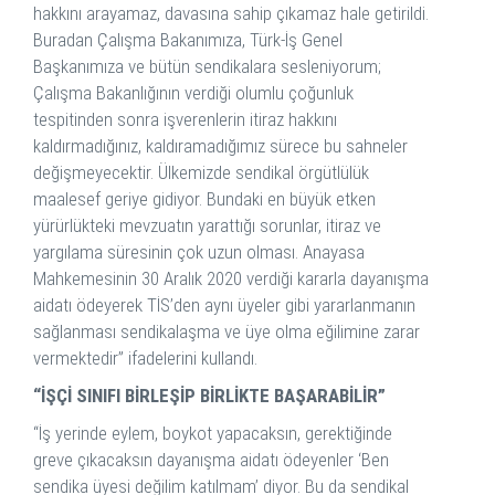
hakkını arayamaz, davasına sahip çıkamaz hale getirildi.
Buradan Çalışma Bakanımıza, Türk-İş Genel
Başkanımıza ve bütün sendikalara sesleniyorum;
Çalışma Bakanlığının verdiği olumlu çoğunluk
tespitinden sonra işverenlerin itiraz hakkını
kaldırmadığınız, kaldıramadığımız sürece bu sahneler
değişmeyecektir. Ülkemizde sendikal örgütlülük
maalesef geriye gidiyor. Bundaki en büyük etken
yürürlükteki mevzuatın yarattığı sorunlar, itiraz ve
yargılama süresinin çok uzun olması. Anayasa
Mahkemesinin 30 Aralık 2020 verdiği kararla dayanışma
aidatı ödeyerek TİS’den aynı üyeler gibi yararlanmanın
sağlanması sendikalaşma ve üye olma eğilimine zarar
vermektedir” ifadelerini kullandı.
“İŞÇİ SINIFI BİRLEŞİP BİRLİKTE BAŞARABİLİR”
“İş yerinde eylem, boykot yapacaksın, gerektiğinde
greve çıkacaksın dayanışma aidatı ödeyenler ‘Ben
sendika üyesi değilim katılmam’ diyor. Bu da sendikal